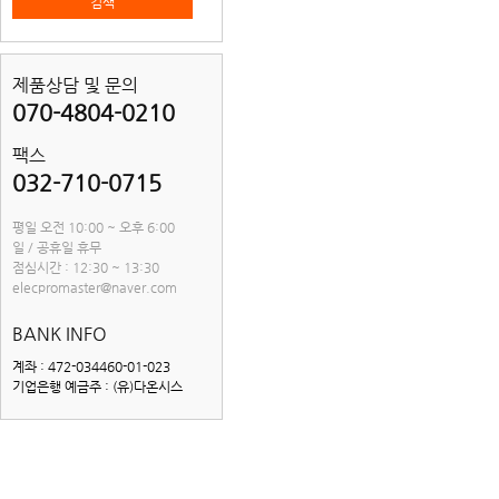
검색
제품상담 및 문의
070-4804-0210
팩스
032-710-0715
평일 오전 10:00 ~ 오후 6:00
일 / 공휴일 휴무
점심시간 : 12:30 ~ 13:30
elecpromaster@naver.com
BANK INFO
계좌 : 472-034460-01-023
기업은행 예금주 : (유)다온시스
공지사항
2025 추석연휴 배송지연