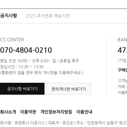
공지사항
일렉프로는 수배전반 전기자재 전문 쇼핑몰 입니다
공
지
공지사항
2025 추석연휴 배송지연
사
항
공지사항
일렉프로는 수배전반 전기자재 전문 쇼핑몰 입니다
CS CENTER
BAN
070-4804-0210
47
(기업
평일 오전 10:00 ~ 오후 6:00 - 일 / 공휴일 휴무
점심시간 : 12:30 ~ 13:30
구매
(통화량이 많을 경우 문의 게시판을 이용해주세요.)
고객님
저희
공지사항 바로가기
문의게시판 바로가기
이용
회사소개
이용약관
개인정보처리방침
이용안내
회사명 : 유한회사 다온시스
대표자 : 유진순
주소 : 인천광역시 남동구 앵고개