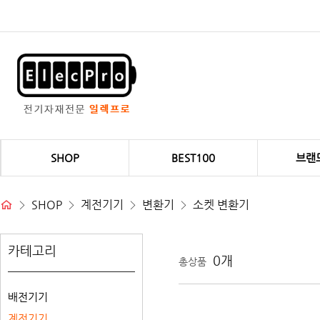
전
력
변
환
기
상
품
리
스
트
SHOP
BEST100
브랜
SHOP
계전기기
변환기
소켓 변환기
카테고리
상
0개
총상품
품
정
렬
하
배전기기
위
하
계전기기
메