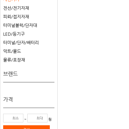
위
뉴
하
전선/전기자재
메
열
위
뉴
기
하
피뢰/접지자재
메
열
위
뉴
기
하
터미널블럭/단자대
메
열
위
뉴
기
하
LED/등기구
메
열
위
뉴
기
하
터미널/단자/배터리
메
열
위
뉴
기
하
덕트/몰드
메
열
위
뉴
기
하
물류/포장재
메
열
위
뉴
기
메
열
브랜드
뉴
기
열
기
가격
~
원