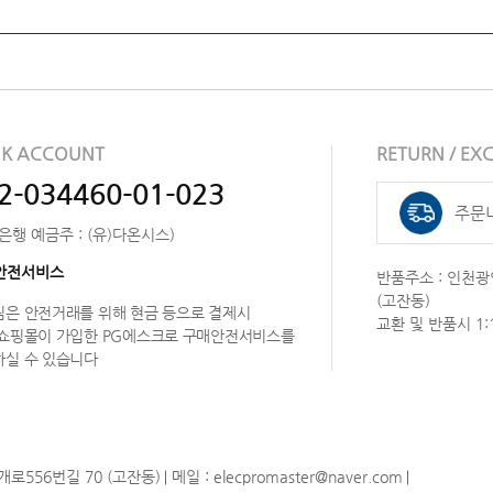
K ACCOUNT
RETURN / E
2-034460-01-023
주문
은행 예금주 : (유)다온시스)
안전서비스
반품주소 : 인천광
(고잔동)
은 안전거래를 위해 현금 등으로 결제시
교환 및 반품시 1
 쇼핑몰이 가입한 PG에스크로 구매안전서비스를
하실 수 있습니다
로556번길 70 (고잔동)
메일 : elecpromaster@naver.com